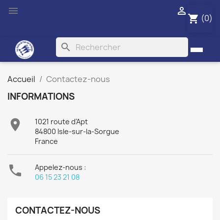


(0)
shopping_cart
search
Accueil
Contactez-nous
INFORMATIONS

1021 route d'Apt
84800 Isle-sur-la-Sorgue
France

Appelez-nous :
06 15 23 21 08
CONTACTEZ-NOUS