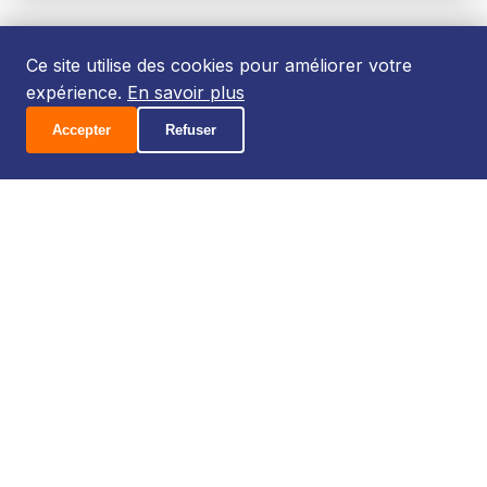
Ce site utilise des cookies pour améliorer votre
expérience.
En savoir plus
Accepter
Refuser
ARTICLE
FRANCE BLEU VAUCLUSE
Les ventes de truite en hausse de 15%
21 décembre 2023
De plus en plus de Vauclusiens privilégient la qualité
et les circuits courts.