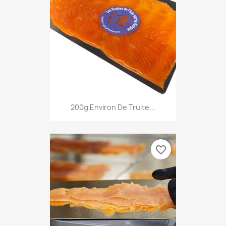
200g Environ De Truite...
favorite_border