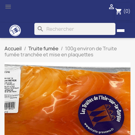


(0)
shopping_cart
search
Accueil
Truite fumée
100g environ de Truite
fumée tranchée et mise en plaquettes