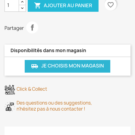
favorite_border

AJOUTER AU PANIER
Partager
Disponibilités dans mon magasin
JE CHOISIS MON MAGASIN
airport_shuttle
Click & Collect
Des questions ou des suggestions,
n'hésitez pas à nous contacter !