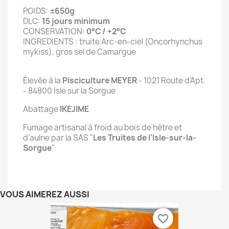
POIDS:
±650g
DLC:
15 jours minimum
CONSERVATION:
0°C / +2°C
INGREDIENTS : truite Arc-en-ciel (Oncorhynchus
mykiss), gros sel de Camargue
Élevée à la
Pisciculture MEYER
- 1021 Route d’Apt
- 84800 Isle sur la Sorgue
Abattage
IKEJIME
Fumage artisanal à froid au bois de hêtre et
d’aulne par la SAS "
Les Truites de l'Isle-sur-la-
Sorgue
"
VOUS AIMEREZ AUSSI
favorite_border